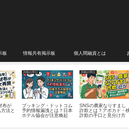
示板
情報共有掲示板
個人間融資とは
詐欺の手口
詐欺の手口
ブッキング・ドットコム
SNSの農家なりすまし
と
予約情報漏洩とは？日本
詐欺とは？アボカド・桃
ホテル協会が注意喚起
詐欺の手口と見分け方