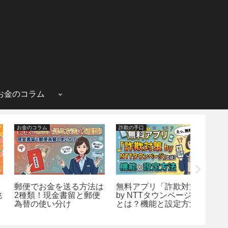
お金のコラム
お金のコラム
詐欺の手口
詐欺の手口
郵便でお金を送る方法は
無料アプリ「詐欺対策
京都・
2種類！現金書留と郵便
by NTTタウンページ」
件でX
為替の使い分け
とは？機能と設定方法
は詐欺