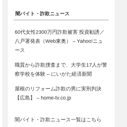
闇バイト・詐欺ニュース
60代女性2300万円詐欺被害 投資勧誘／
八戸署発表（Web東奥） – Yahoo!ニュ
ース
職質から詐欺捜査まで、大学生17人が警
察学校を体験 – にいがた経済新聞
屋根のリフォーム詐欺の男に実刑判決
【広島】 – home-tv.co.jp
闇バイト・詐欺ニュース一覧はこちら