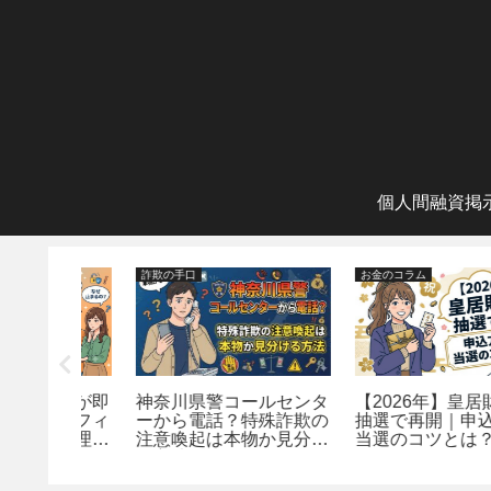
個人間融資掲
詐欺の手口
お金のコラム
市）が即
神奈川県警コールセンタ
【2026年】皇居財布が
止？フィ
ーから電話？特殊詐欺の
抽選で再開｜申込方法
止の理由
注意喚起は本物か見分け
当選のコツとは？
る方法