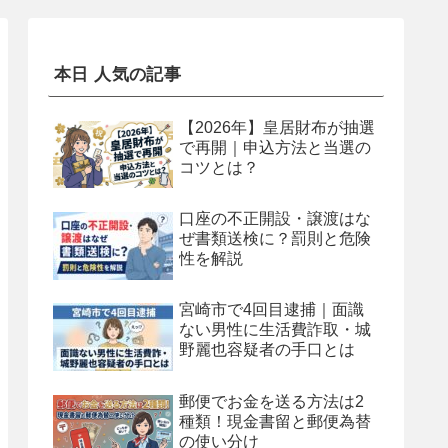
本日 人気の記事
【2026年】皇居財布が抽選
で再開｜申込方法と当選の
コツとは？
口座の不正開設・譲渡はな
ぜ書類送検に？罰則と危険
性を解説
宮崎市で4回目逮捕｜面識
ない男性に生活費詐取・城
野麗也容疑者の手口とは
郵便でお金を送る方法は2
種類！現金書留と郵便為替
の使い分け