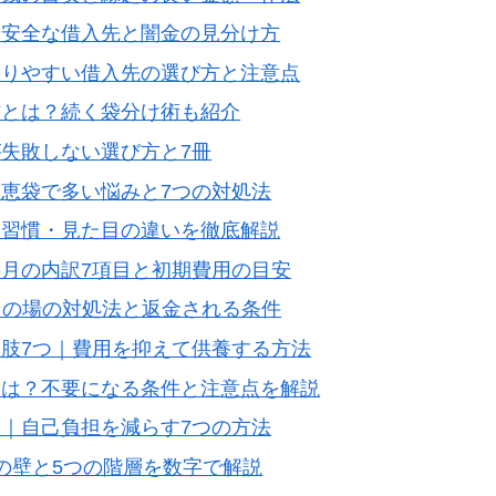
？安全な借入先と闇金の見分け方
通りやすい借入先の選び方と注意点
方とは？続く袋分け術も紹介
失敗しない選び方と7冊
恵袋で多い悩みと7つの対処法
・習慣・見た目の違いを徹底解説
月の内訳7項目と初期費用の目安
その場の対処法と返金される条件
肢7つ｜費用を抑えて供養する方法
とは？不要になる条件と注意点を解説
｜自己負担を減らす7つの方法
の壁と5つの階層を数字で解説