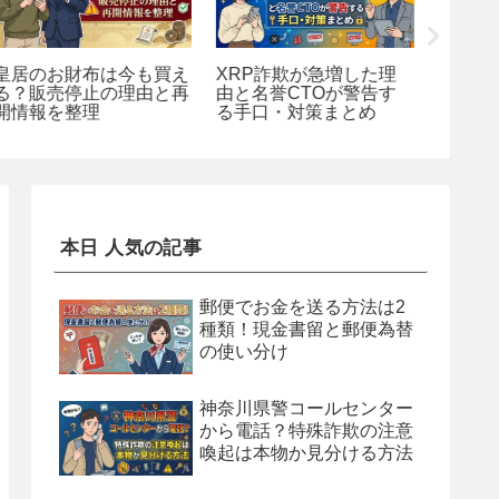
皇居のお財布は今も買え
XRP詐欺が急増した理
京都・
る？販売停止の理由と再
由と名誉CTOが警告す
件でX
開情報を整理
る手口・対策まとめ
は詐欺
本日 人気の記事
郵便でお金を送る方法は2
種類！現金書留と郵便為替
の使い分け
神奈川県警コールセンター
から電話？特殊詐欺の注意
喚起は本物か見分ける方法