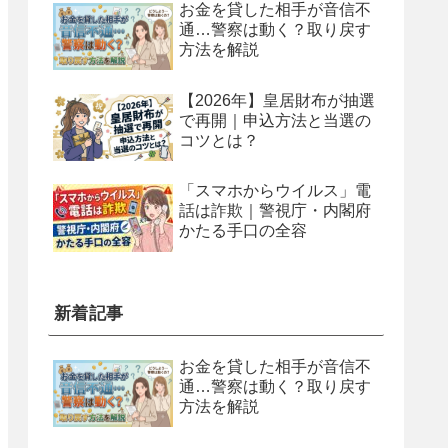
お金を貸した相手が音信不
通…警察は動く？取り戻す
方法を解説
【2026年】皇居財布が抽選
で再開｜申込方法と当選の
コツとは？
「スマホからウイルス」電
話は詐欺｜警視庁・内閣府
かたる手口の全容
新着記事
お金を貸した相手が音信不
通…警察は動く？取り戻す
方法を解説