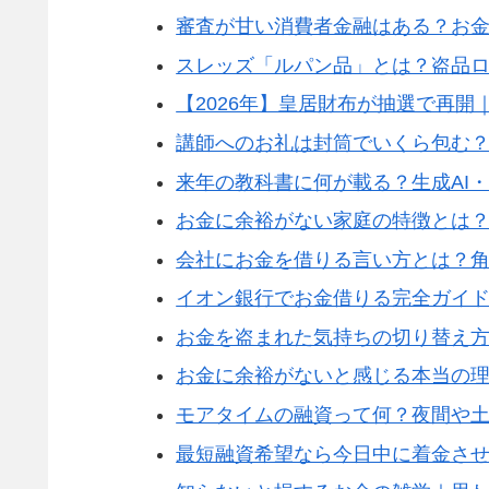
審査が甘い消費者金融はある？お
スレッズ「ルパン品」とは？盗品
【2026年】皇居財布が抽選で再
講師へのお礼は封筒でいくら包む
来年の教科書に何が載る？生成AI
お金に余裕がない家庭の特徴とは
会社にお金を借りる言い方とは？
イオン銀行でお金借りる完全ガイ
お金を盗まれた気持ちの切り替え
お金に余裕がないと感じる本当の
モアタイムの融資って何？夜間や
最短融資希望なら今日中に着金さ