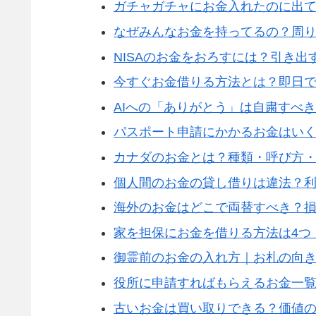
ガチャガチャにお金入れたのに出
なぜみんなお金を持ってるの？周り
NISAのお金をおろすには？引き
今すぐお金借りる方法とは？即日で
AIへの「ありがとう」は自粛すべ
パスポート申請にかかるお金はい
カナダのお金とは？種類・呼び方
個人間のお金の貸し借りは違法？利
海外のお金はどこで両替すべき？
家を担保にお金を借りる方法は4つ
御霊前のお金の入れ方｜お札の向き
役所に申請すればもらえるお金一覧
古いお金は買い取りできる？価値