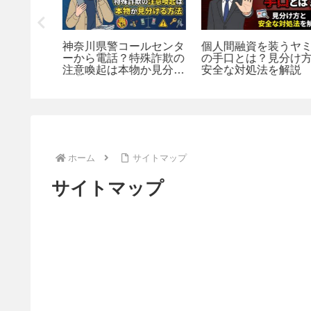
居財布が
神奈川県警コールセンタ
個人間融資を装うヤミ
込方法と
ーから電話？特殊詐欺の
の手口とは？見分け方
？
注意喚起は本物か見分け
安全な対処法を解説
る方法
ホーム
サイトマップ
サイトマップ