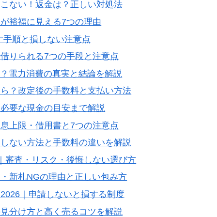
てこない！返金は？正しい対処法
が裕福に見える7つの理由
出す手順と損しない注意点
借りられる7つの手段と注意点
き？電力消費の真実と結論を解説
くら？改定後の手数料と支払い方法
・必要な現金の目安まで解説
息上限・借用書と7つの注意点
損しない方法と手数料の違いを解説
｜審査・リスク・後悔しない選び方
・新札NGの理由と正しい包み方
2026｜申請しないと損する制度
の見分け方と高く売るコツを解説