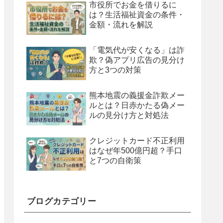
市役所でお金を借りるに
は？生活福祉資金の条件・
金額・流れを解説
「電気代が安くなる」は詐
欺？偽アプリ広告の見分け
方と3つの対策
熊本地震の義援金詐欺メー
ルとは？日赤かたる偽メー
ルの見分け方と対処法
クレジットカード不正利用
はなぜ年500億円超？手口
と7つの自衛策
ブログカテゴリー