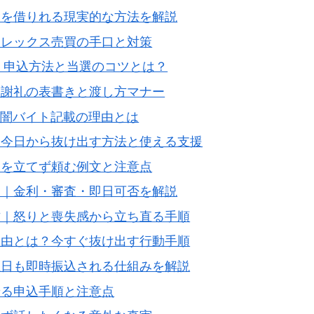
金を借りれる現実的な方法を解説
ロレックス売買の手口と対策
開｜申込方法と当選のコツとは？
？謝礼の表書きと渡し方マナー
・闇バイト記載の理由とは
？今日から抜け出す方法と使える支援
角を立てず頼む例文と注意点
ド｜金利・審査・即日可否を解説
方｜怒りと喪失感から立ち直る手順
理由とは？今すぐ抜け出す行動手順
土日も即時振込される仕組みを解説
せる申込手順と注意点