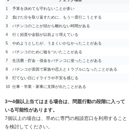
1
予算を決めても守れないことが多い
2
負けた分を取り返すために、もう一度行こうとする
3
パチンコのことが頭から離れない時間がある
4
行く頻度や金額が以前より増えている
5
やめようとしたが、うまくいかなかったことがある
6
パチンコのために嘘をついたことがある
7
生活費・貯金・借金をパチンコに使ったことがある
8
パチンコが原因で家族や恋人とトラブルになったことがある
9
打てない日にイライラや不安を感じる
10
仕事・学業・家事に支障が出たことがある
3〜4個以上当てはまる場合は、問題行動の段階に入って
いる可能性があります。
7個以上の場合は、早めに専門の相談窓口を利用すること
を検討してください。