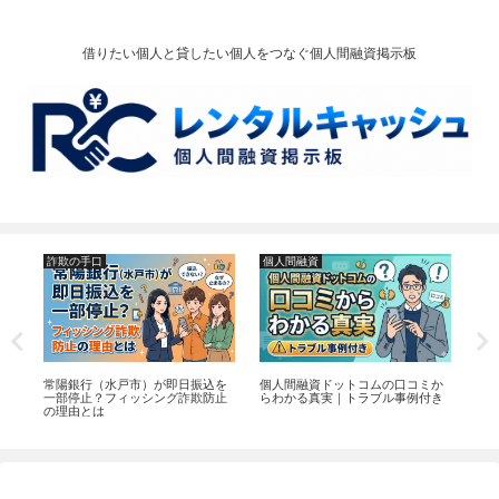
借りたい個人と貸したい個人をつなぐ個人間融資掲示板
詐欺の手口
個人間融資
お
売
常陽銀行（水戸市）が即日振込を
個人間融資ドットコムの口コミか
郵
一部停止？フィッシング詐欺防止
らわかる真実｜トラブル事例付き
金
の理由とは