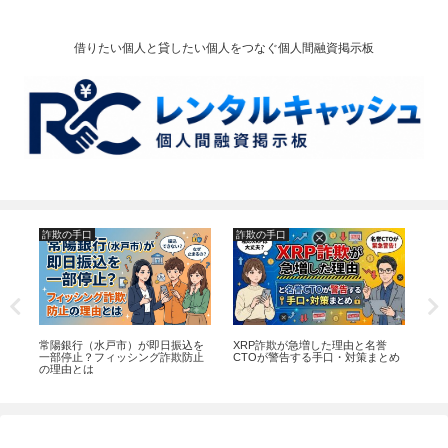
借りたい個人と貸したい個人をつなぐ個人間融資掲示板
詐欺の手口
詐欺の手口
お
タウ
常陽銀行（水戸市）が即日振込を
XRP詐欺が急増した理由と名誉
【2
法
一部停止？フィッシング詐欺防止
CTOが警告する手口・対策まとめ
｜
の理由とは