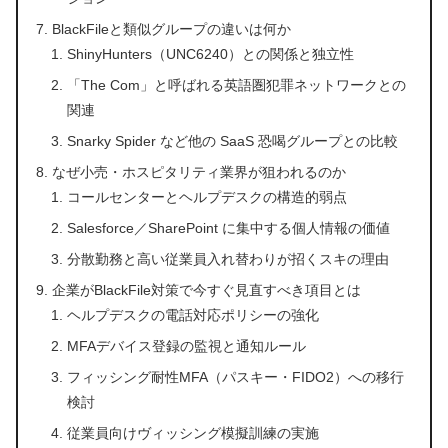
BlackFileと類似グループの違いは何か
ShinyHunters（UNC6240）との関係と独立性
「The Com」と呼ばれる英語圏犯罪ネットワークとの
関連
Snarky Spider など他の SaaS 恐喝グループとの比較
なぜ小売・ホスピタリティ業界が狙われるのか
コールセンターとヘルプデスクの構造的弱点
Salesforce／SharePoint に集中する個人情報の価値
分散勤務と高い従業員入れ替わりが招くスキの理由
企業がBlackFile対策で今すぐ見直すべき項目とは
ヘルプデスクの電話対応ポリシーの強化
MFAデバイス登録の監視と通知ルール
フィッシング耐性MFA（パスキー・FIDO2）への移行
検討
従業員向けヴィッシング模擬訓練の実施