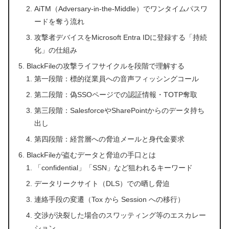
AiTM（Adversary-in-the-Middle）でワンタイムパスワ
ードを奪う流れ
攻撃者デバイスをMicrosoft Entra IDに登録する「持続
化」の仕組み
BlackFileの攻撃ライフサイクルを段階で理解する
第一段階：標的従業員への音声フィッシングコール
第二段階：偽SSOページでの認証情報・TOTP奪取
第三段階：SalesforceやSharePointからのデータ持ち
出し
第四段階：経営層への脅迫メールと身代金要求
BlackFileが盗むデータと脅迫の手口とは
「confidential」「SSN」など狙われるキーワード
データリークサイト（DLS）での晒し脅迫
連絡手段の変遷（Tox から Session への移行）
交渉が決裂した場合のスワッティング等のエスカレー
ション