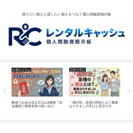
借りたい個人と貸したい個人をつなぐ個人間融資掲示板
お金のコラム
詐欺の手口
詐
タウ
郵便でお金を送る方法は2種類！現
「桃詐欺」急増の理由とは？農家
神
法
金書留と郵便為替の使い分け
なりすましの手口と見分け方
話
見