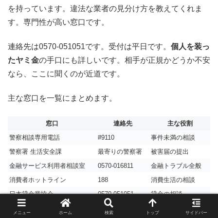
を持っています。違法な業者の見分け方を教えてくれま
す。専門性が高い窓口です。
連絡先は0570-051051です。受付は平日です。
個人を装っ
たヤミ金
の手口にも詳しいです。相手が正規かどうか不安
なら、ここに聞くのが近道です。
主な窓口を一覧にまとめます。
窓口
連絡先
主な役割
警察相談専用電話
#9110
事件未満の相談
警察署 生活安全課
最寄りの警察署
被害届の提出
金融サービス利用者相談室
0570-016811
金融トラブル全般
消費者ホットライン
188
消費生活の相談
日本貸金業協会
0570-051051
貸金の相談
メニュー
ホーム
検索
トップ
サイドバー