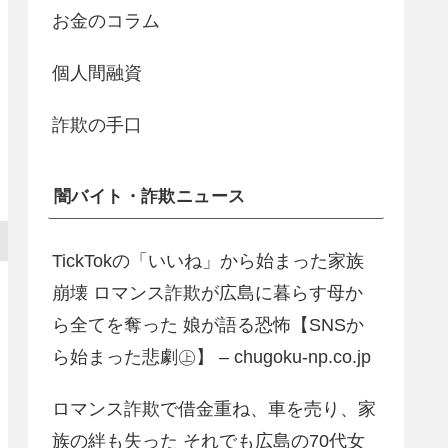
お金のコラム
個人間融資
詐欺の手口
闇バイト・詐欺ニュース
TickTokの「いいね」から始まった家族
崩壊 ロマンス詐欺が広島に暮らす母か
ら全てを奪った 娘が語る恐怖【SNSか
ら始まった悲劇㊤】 – chugoku-np.co.jp
ロマンス詐欺で借金重ね、車を売り、家
族の絆も失った それでも広島の70代女