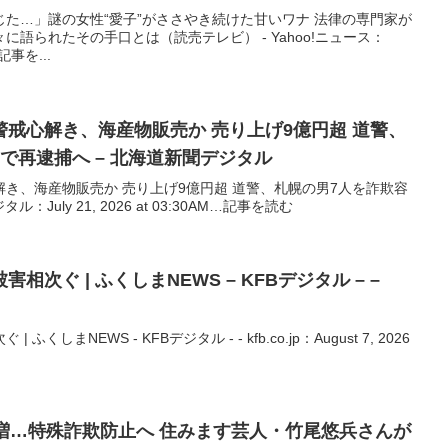
た…」謎の女性“愛子”がささやき続けた甘いワナ 法律の専門家が
語られたその手口とは（読売テレビ） - Yahoo!ニュース：
…記事を...
戒心解き、海産物販売か 売り上げ9億円超 道警、
で再逮捕へ – 北海道新聞デジタル
き、海産物販売か 売り上げ9億円超 道警、札幌の男7人を詐欺容
July 21, 2026 at 03:30AM…記事を読む
次ぐ | ふくしまNEWS – KFBデジタル – –
しまNEWS - KFBデジタル - - kfb.co.jp：August 7, 2026
増…特殊詐欺防止へ 住みます芸人・竹尾悠兵さんが