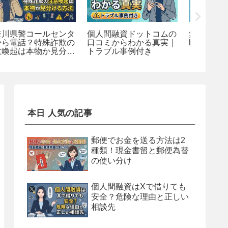
郵便でお金を送る方法は
ブッキング・ドットコム
SNSの
2種類！現金書留と郵便
予約情報漏洩とは？日本
詐欺と
為替の使い分け
ホテル協会が注意喚起
詐欺の
本日 人気の記事
郵便でお金を送る方法は2
種類！現金書留と郵便為替
の使い分け
個人間融資はXで借りても
安全？危険な理由と正しい
相談先