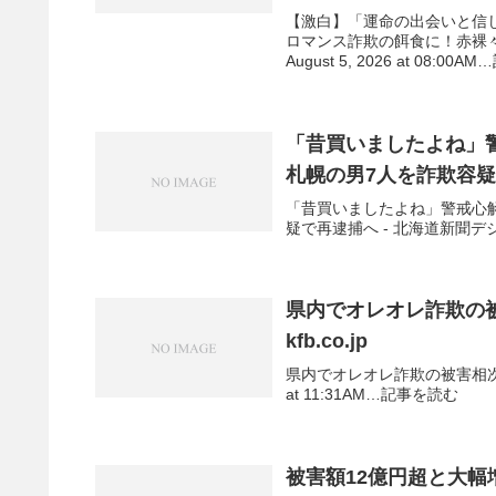
【激白】「運命の出会いと信じ
ロマンス詐欺の餌食に！赤裸々に
August 5, 2026 at 08:00AM
「昔買いましたよね」警
札幌の男7人を詐欺容疑
「昔買いましたよね」警戒心解
疑で再逮捕へ - 北海道新聞デジタル：
県内でオレオレ詐欺の被害相
kfb.co.jp
県内でオレオレ詐欺の被害相次ぐ | ふく
at 11:31AM…記事を読む
被害額12億円超と大幅