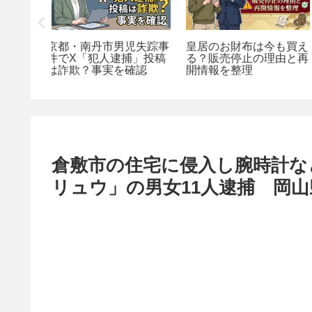
うヤミ金
XRP詐欺が急増した理
神奈川県警コールセン
分け方と
由と名誉CTOが警告す
ーから電話？特殊詐欺
解説
る手口・対策まとめ
注意喚起は本物か見分
る方法
倉敷市の住宅に侵入し腕時計な
リュウ」の男女11人逮捕 岡山