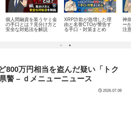
タ
個人間融資ドットコムの
無料アプリ「詐欺対策
の
口コミからわかる真実｜
by NTTタウンページ」
け
トラブル事例付き
とは？機能と設定方法
ど800万円相当を盗んだ疑い「トク
県警 – ｄメニューニュース
2026.07.08