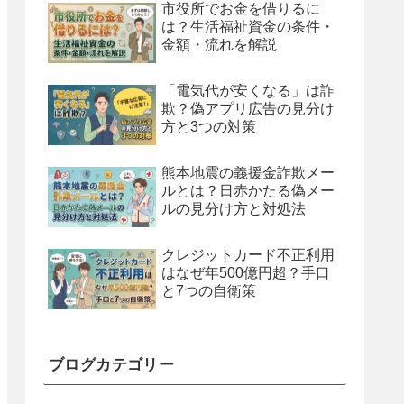
市役所でお金を借りるに
は？生活福祉資金の条件・
金額・流れを解説
「電気代が安くなる」は詐
欺？偽アプリ広告の見分け
方と3つの対策
熊本地震の義援金詐欺メー
ルとは？日赤かたる偽メー
ルの見分け方と対処法
クレジットカード不正利用
はなぜ年500億円超？手口
と7つの自衛策
ブログカテゴリー