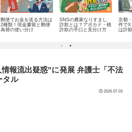
は
SNSの農家なりすまし
京都・南丹市男児失踪事
便
詐欺とは？アボカド・桃
件でX「犯人逮捕」投稿
詐欺の手口と見分け方
は詐欺？事実を確認
情報流出疑惑”に発展 弁護士「不法
ポータル
2026.07.03