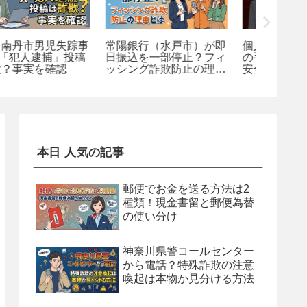
常陽銀行（水戸市）が即
個人間融資を装うヤミ金
XRP詐
日振込を一部停止？フィ
の手口とは？見分け方と
由と名誉
ッシング詐欺防止の理由
安全な対処法を解説
る手口
とは
本日 人気の記事
郵便でお金を送る方法は2
種類！現金書留と郵便為替
の使い分け
神奈川県警コールセンター
から電話？特殊詐欺の注意
喚起は本物か見分ける方法