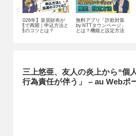
居財布が
無料アプリ「詐欺対策
郵便でお金を送る方法
込方法と
by NTTタウンページ」
2種類！現金書留と郵
？
とは？機能と設定方法
為替の使い分け
三上悠亜、友人の炎上から“個人
行為責任が伴う」 – au Web