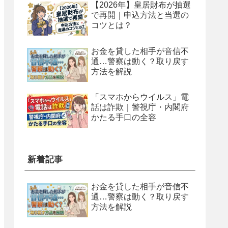
【2026年】皇居財布が抽選
で再開｜申込方法と当選の
コツとは？
お金を貸した相手が音信不
通…警察は動く？取り戻す
方法を解説
「スマホからウイルス」電
話は詐欺｜警視庁・内閣府
かたる手口の全容
新着記事
お金を貸した相手が音信不
通…警察は動く？取り戻す
方法を解説