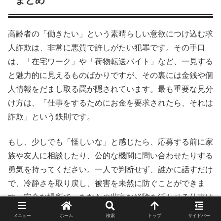
まとめ
高齢者の「働きたい」という素晴らしい意欲につけ込む求
人詐欺は、非常に悪質で許しがたい犯罪です。その手口
は、「在宅ワーク」や「荷物転送バイト」など、一見する
と魅力的に見えるものばかりですが、その裏には金銭や個
人情報をだまし取る罠が隠されています。最も重要な見分
け方は、「仕事をするためにお金を要求されたら、それは
詐欺」という鉄則です。
もし、少しでも「怪しいな」と感じたら、応募する前に家
族や友人に相談したり、公的な機関に問い合わせたりする
勇気を持ってください。一人で判断せず、誰かに話すだけ
で、冷静さを取り戻し、被害を未然に防ぐことができま
す。安全な場所で、あなたの豊富な経験を活かせる仕事は
必ず見つかります。甘い言葉に惑わされず、確実な一歩を
メニュー
ホーム
検索
トップ
サイドバー