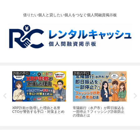
借りたい個人と貸したい個人をつなぐ個人間融資掲示板
詐欺の手口
詐欺の手口
個
タウ
XRP詐欺が急増した理由と名誉
常陽銀行（水戸市）が即日振込を
個
法
CTOが警告する手口・対策まとめ
一部停止？フィッシング詐欺防止
は
の理由とは
説