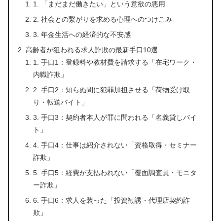
1. 「まだまだ働きたい」という意欲の悪用
2. 社会との繋がりを求める心理へのつけこみ
3. 年金生活への経済的な不安感
高齢者が狙われる求人詐欺の最新手口10選
1. 手口1：登録料や教材費を請求する「在宅ワーク・
内職詐欺」
2. 手口2：知らぬ間に犯罪加担させる「荷物受け取
り・転送バイト」
3. 手口3：契約者本人が罪に問われる「名義貸しバイ
ト」
4. 手口4：仕事は紹介されない「資格取得・セミナー
詐欺」
5. 手口5：経費が支払われない「覆面調査員・モニタ
ー詐欺」
6. 手口6：求人を装った「投資勧誘・代理店契約詐
欺」