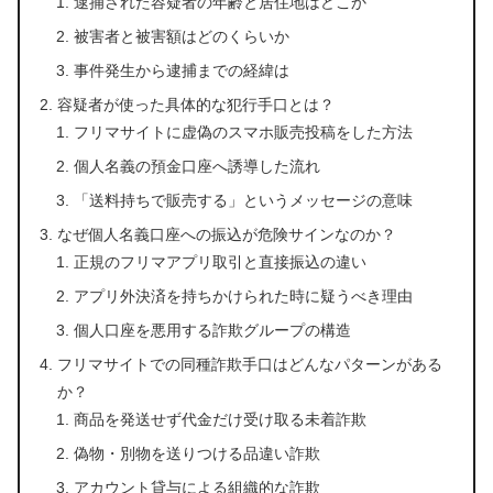
逮捕された容疑者の年齢と居住地はどこか
被害者と被害額はどのくらいか
事件発生から逮捕までの経緯は
容疑者が使った具体的な犯行手口とは？
フリマサイトに虚偽のスマホ販売投稿をした方法
個人名義の預金口座へ誘導した流れ
「送料持ちで販売する」というメッセージの意味
なぜ個人名義口座への振込が危険サインなのか？
正規のフリマアプリ取引と直接振込の違い
アプリ外決済を持ちかけられた時に疑うべき理由
個人口座を悪用する詐欺グループの構造
フリマサイトでの同種詐欺手口はどんなパターンがある
か？
商品を発送せず代金だけ受け取る未着詐欺
偽物・別物を送りつける品違い詐欺
アカウント貸与による組織的な詐欺