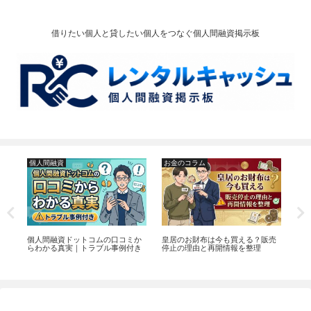
借りたい個人と貸したい個人をつなぐ個人間融資掲示板
個人間融資
お金のコラム
詐
と
個人間融資ドットコムの口コミか
皇居のお財布は今も買える？販売
SN
解
らわかる真実｜トラブル事例付き
停止の理由と再開情報を整理
ア
方