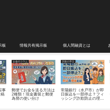
示板
情報共有掲示板
個人間融資とは
お金のコラム
詐欺の手口
事
郵便でお金を送る方法は
常陽銀行（水戸市）が即
稿
2種類！現金書留と郵便
日振込を一部停止？フィ
為替の使い分け
ッシング詐欺防止の理由
とは