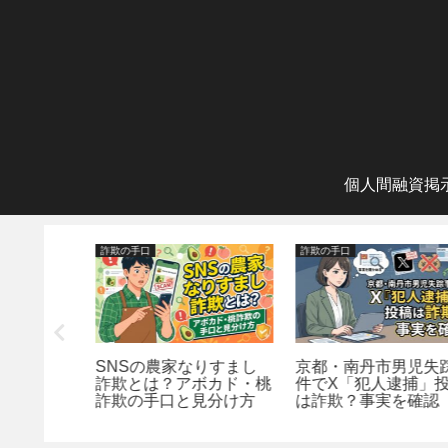
個人間融資掲
詐欺の手口
詐欺の手口
欺対策
SNSの農家なりすまし
京都・南丹市男児失踪
ページ」
詐欺とは？アボカド・桃
件でX「犯人逮捕」投
定方法
詐欺の手口と見分け方
は詐欺？事実を確認