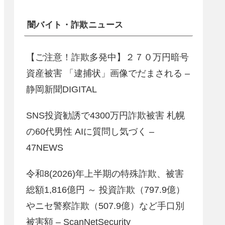
闇バイト・詐欺ニュース
【ご注意！詐欺多発中】２７０万円暗号
資産被害 「逮捕状」画像でだまされる –
静岡新聞DIGITAL
SNS投資勧誘で4300万円詐欺被害 札幌
の60代男性 AIに質問し気づく –
47NEWS
令和8(2026)年上半期の特殊詐欺、被害
総額1,816億円 ～ 投資詐欺（797.9億）
やニセ警察詐欺（507.9億）など手口別
被害額 – ScanNetSecurity