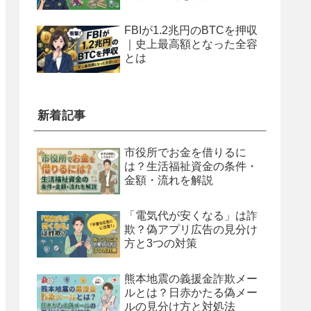
FBIが1.2兆円のBTCを押収
｜史上最高額となった全容
とは
新着記事
市役所でお金を借りるに
は？生活福祉資金の条件・
金額・流れを解説
「電気代が安くなる」は詐
欺？偽アプリ広告の見分け
方と3つの対策
熊本地震の義援金詐欺メー
ルとは？日赤かたる偽メー
ルの見分け方と対処法