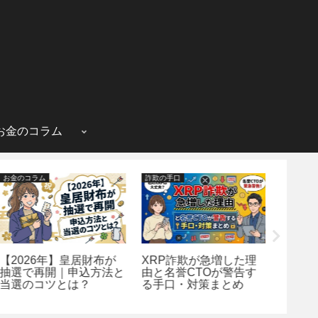
お金のコラム
お金のコラム
詐欺の手口
個人間融資
【2026年】皇居財布が
XRP詐欺が急増した理
個人間
抽選で再開｜申込方法と
由と名誉CTOが警告す
の手口
当選のコツとは？
る手口・対策まとめ
安全な