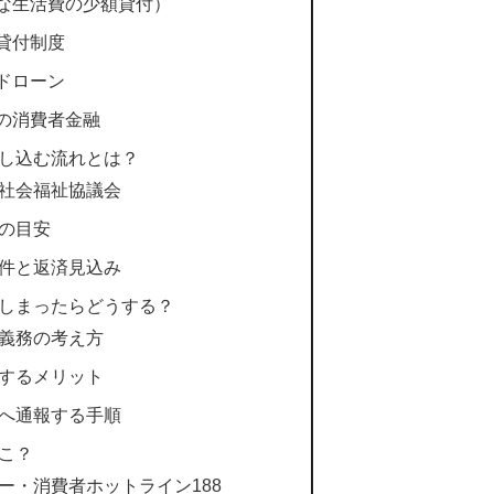
的な生活費の少額貸付）
金貸付制度
ードローン
規の消費者金融
し込む流れとは？
社会福祉協議会
の目安
件と返済見込み
しまったらどうする？
義務の考え方
するメリット
へ通報する手順
こ？
ー・消費者ホットライン188