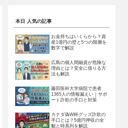
本日 人気の記事
お金持ちはいくらから？資
産1億円の壁と5つの階層を
数字で解説
広島の個人間融資が危険な
理由とは？安全に借りる方
法も解説
藤田医科大学病院で患者
1365人の情報漏えい｜サポ
ート詐欺の手口と対策
カナダ偽W杯グッズ詐欺の
手口とは？5億円押収の全
貌と時系列を解説