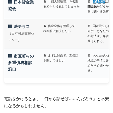
「個人間融資」を名乗
貸金業法
に基
日本貸金業
る相手と接触してしまった
闇金融
かどうかの
協会
報に関する助言も
借金全体を整理して、
国が設立した
法テラス
根本的に解決したい
内所。あなたの状
（日本司法支援セ
の方法や、弁護士
ンター）
受けられる。
まずは対面で、直接話
あなたがお住
市区町村の
を聞いてほしい
地域の事情に詳し
多重債務相談
めたきめ細やかな
窓口
る。
電話をかけるとき、「何から話せばいいんだろう」と不安
になるかもしれません。