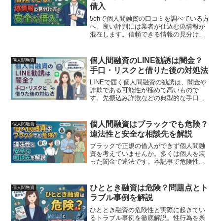
借入
5chで個人間融資の口コミを調べている方
へ。良い評判には業者が仕込む偽情報が
混在します。信頼できる情報の見分け
方・よくある手口・安全に借りる方法を
解説します。
個人間融資のLINE勧誘は闇金？
個人間融資
手口・リスクと借りた後の対処法
LINEで届く個人間融資の勧誘は、闇金や
詐欺である可能性が極めて高いもので
す。先振込み詐欺などの典型的な手口、
違法性の根拠、借りてしまった後の相談
先、安全にお金を工面する代替手段まで
を整理して解説します。
個人間融資はブラックでも危険？
個人間融資
違法性と安全な相談先を解説
ブラックで正規の借入ができず個人間融
資を考えていませんか。多くは個人を装
った闇金で違法です。本記事で危険性と
法律、被害時の相談先、借りる以外の安
全な選択肢まで解説します。
ひととき融資は危険？問題点とト
個人間融資
ラブル事例を解説
ひととき融資の危険性と実際に起きてい
るトラブル事例を徹底解説。性行為を条