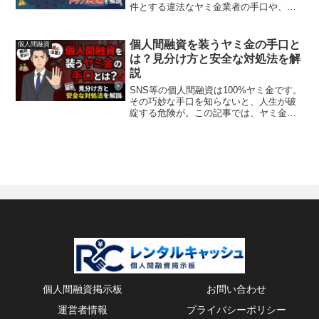
件とする違法なヤミ金業者の手口や、リ
ベンジポルノ・高金利請求などの被害実
態を明らかにします。万が一巻き込まれ
た際の相談先や、安全にお金を借りる方
個人間融資を装うヤミ金の手口と
個人間融資
法も紹介します。
は？見分け方と安全な対処法を解
説
SNS等の個人間融資は100%ヤミ金です。
その巧妙な手口を知らないと、人生が破
綻する危険が。この記事では、ヤミ金が
個人を装う理由から、具体的な手口、安
全な相談窓口まで、あなたを守るための
知識を解説します。
個人間融資掲示板
お問い合わせ
運営者情報
プライバシーポリシー