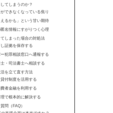
用してしまうのか？
断ができなくなっている焦り
らえるかも」という甘い期待
の匿名情報にすがりつく心理
ってしまった場合の対処法
断し証拠を保存する
バー犯罪相談窓口へ通報する
護士・司法書士へ相談する
生活を立て直す方法
金貸付制度を活用する
消費者金融を利用する
整理で根本的に解決する
質問（FAQ）