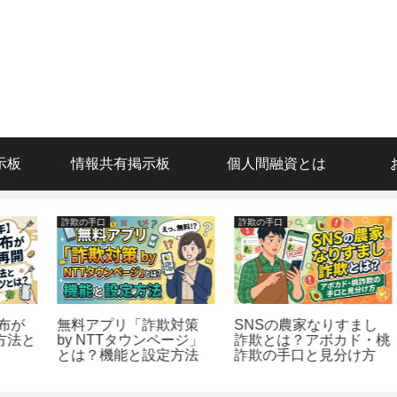
示板
情報共有掲示板
個人間融資とは
詐欺の手口
詐欺の手口
無料アプリ「詐欺対策
SNSの農家なりすまし
と
by NTTタウンページ」
詐欺とは？アボカド・桃
とは？機能と設定方法
詐欺の手口と見分け方