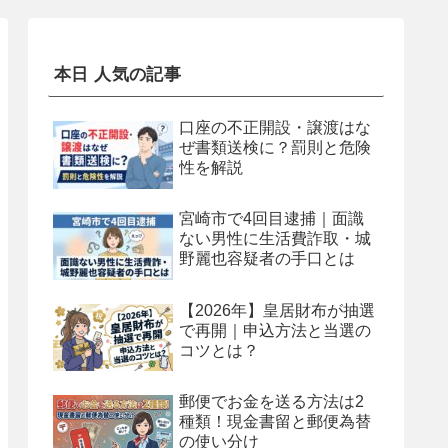
本日 人気の記事
口座の不正開設・譲渡はな
ぜ書類送検に？罰則と危険
性を解説
宮崎市で4回目逮捕｜面識
ない男性に生活費詐取・城
野麗也容疑者の手口とは
【2026年】皇居財布が抽選
で再開｜申込方法と当選の
コツとは？
郵便でお金を送る方法は2
種類！現金書留と郵便為替
の使い分け