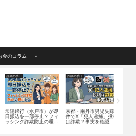
お金のコラム
詐欺の手口
詐欺の手口
詐欺の手口
常陽銀行（水戸市）が即
京都・南丹市男児失踪事
ブッキ
日振込を一部停止？フィ
件でX「犯人逮捕」投稿
予約情
ッシング詐欺防止の理由
は詐欺？事実を確認
ホテル
とは