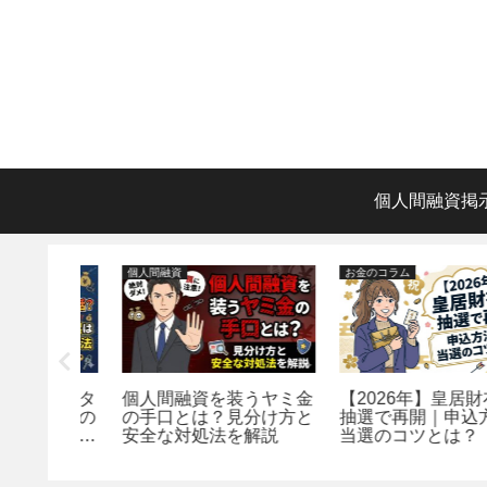
個人間融資掲
個人間融資
お金のコラム
ルセンタ
個人間融資を装うヤミ金
【2026年】皇居財布が
殊詐欺の
の手口とは？見分け方と
抽選で再開｜申込方法
か見分け
安全な対処法を解説
当選のコツとは？