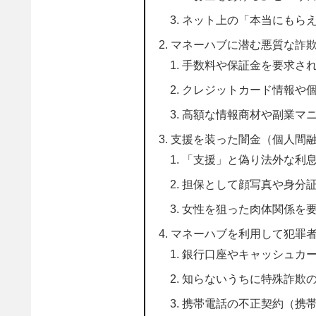
ネット上の「本当にもら
マネーハブに潜む悪質な詐
手数料や保証金を要求さ
クレジットカード情報や
高額な情報商材や副業マ
支援を装った闇金（個人間
「支援」と偽り法外な利
担保として顔写真や身分
女性を狙った肉体関係を
マネーハブを利用して犯罪
銀行口座やキャッシュカ
知らないうちに特殊詐欺
携帯電話の不正契約（携