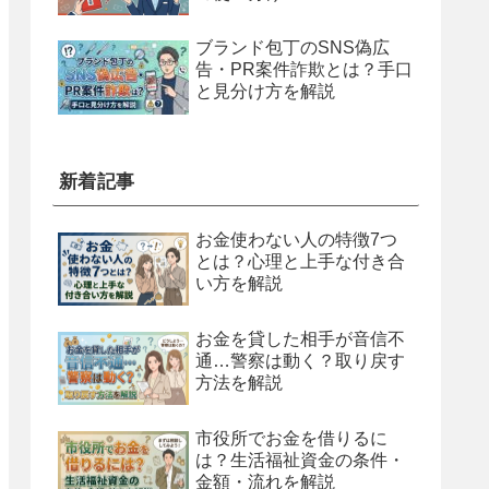
ブランド包丁のSNS偽広
告・PR案件詐欺とは？手口
と見分け方を解説
新着記事
お金使わない人の特徴7つ
とは？心理と上手な付き合
い方を解説
お金を貸した相手が音信不
通…警察は動く？取り戻す
方法を解説
市役所でお金を借りるに
は？生活福祉資金の条件・
金額・流れを解説