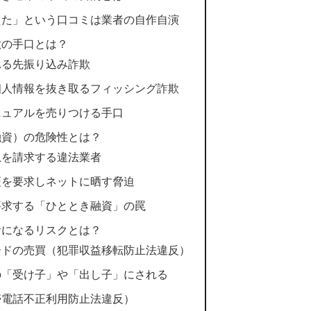
えた」という口コミは業者の自作自演
欺の手口とは？
れる先振り込み詐欺
個人情報を抜き取るフィッシング詐欺
ニュアルを売りつける手口
融資）の危険性とは？
息を請求する違法業者
証を要求しネットに晒す脅迫
要求する「ひととき融資」の罠
者になるリスクとは？
ードの売買（犯罪収益移転防止法違反）
の「受け子」や「出し子」にされる
帯電話不正利用防止法違反）