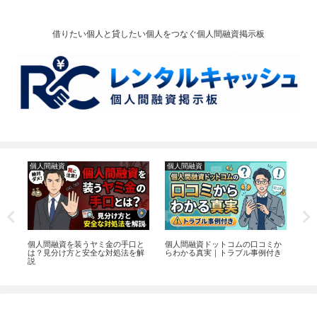
借りたい個人と貸したい個人をつなぐ個人間融資掲示板
個人間融資
個人間融資
お
電
個人間融資を装うヤミ金の手口と
個人間融資ドットコムの口コミか
皇
か
は？見分け方と安全な対処法を解
らわかる真実｜トラブル事例付き
停
説