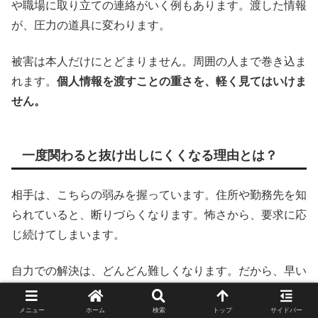
や職場に取り立ての連絡がいく例もあります。渡した情報
が、圧力の道具に変わります。
被害は本人だけにとどまりません。周囲の人まで巻き込ま
れます。
個人情報を渡すことの重さを、軽く見てはいけま
せん。
一度関わると抜け出しにくくなる理由とは？
相手は、こちらの弱みを握っています。住所や勤務先を知
られていると、断りづらくなります。怖さから、要求に応
じ続けてしまいます。
自力での解決は、どんどん難しくなります。だから、早い
段階で第三者に相談することが大切です。
一人で抱えるほ
ど、状況は悪化します。
メニュー
ホーム
検索
トップ
サイドバー