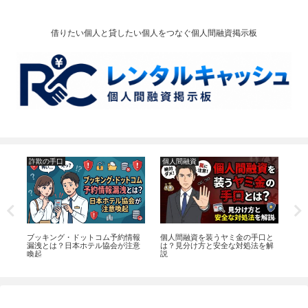
借りたい個人と貸したい個人をつなぐ個人間融資掲示板
詐欺の手口
個人間融資
お
？
ブッキング・ドットコム予約情報
個人間融資を装うヤミ金の手口と
【2
け
漏洩とは？日本ホテル協会が注意
は？見分け方と安全な対処法を解
｜
喚起
説