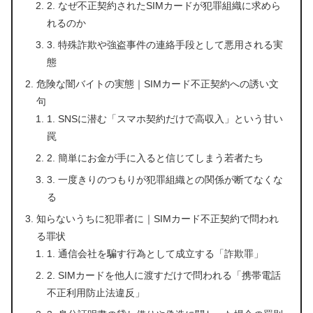
2. なぜ不正契約されたSIMカードが犯罪組織に求めら
れるのか
3. 特殊詐欺や強盗事件の連絡手段として悪用される実
態
危険な闇バイトの実態｜SIMカード不正契約への誘い文
句
1. SNSに潜む「スマホ契約だけで高収入」という甘い
罠
2. 簡単にお金が手に入ると信じてしまう若者たち
3. 一度きりのつもりが犯罪組織との関係が断てなくな
る
知らないうちに犯罪者に｜SIMカード不正契約で問われ
る罪状
1. 通信会社を騙す行為として成立する「詐欺罪」
2. SIMカードを他人に渡すだけで問われる「携帯電話
不正利用防止法違反」