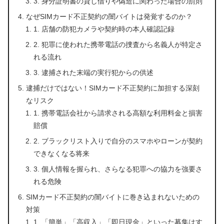
3. 身分証明書の貸し借りや偽造に関わった場合の罰則
なぜSIMカード不正契約の闇バイトは発覚するのか？
1. 店舗の防犯カメラや契約時の本人確認記録
2. 犯罪に使われた携帯電話の捜査から名義人が特定さ
れる流れ
3. 逮捕された末端の実行犯からの供述
逮捕だけではない！SIMカード不正契約に加担する深刻
なリスク
1. 携帯電話会社から請求される高額な利用料金と損害
賠償
2. ブラックリスト入りで自分のスマホやローンが契約
できなくなる将来
3. 個人情報を握られ、さらなる犯罪への協力を強要さ
れる危険
SIMカード不正契約の闇バイトに巻き込まれないための
対策
1. 「簡単」「高収入」「即日現金」といった募集はす