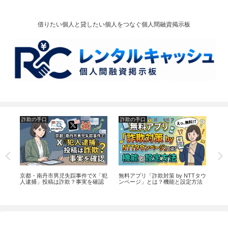
借りたい個人と貸したい個人をつなぐ個人間融資掲示板
詐欺の手口
詐欺の手口
個
報
京都・南丹市男児失踪事件でX「犯
無料アプリ「詐欺対策 by NTTタウ
個
意
人逮捕」投稿は詐欺？事実を確認
ンページ」とは？機能と設定方法
は
説